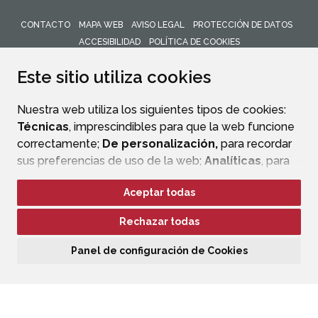
CONTACTO
MAPA WEB
AVISO LEGAL
PROTECCIÓN DE DATOS
ACCESIBILIDAD
POLÍTICA DE COOKIES
ENLACE 
Este sitio utiliza cookies
Nuestra web utiliza los siguientes tipos de cookies:
Técnicas
, imprescindibles para que la web funcione
correctamente;
De personalización,
para recordar
sus preferencias de uso de la web;
Analíticas
, para
mejorar el funcionamiento de la web y sus servicios.
Aceptar todas
Si acepta pulsando el botón
“Aceptar todas”
Rechazar todas
consideramos que acepta su uso. Si pulsa el botón
“Rechazar todas”
o continúa navegando sin realizar
Panel de configuración de Cookies
ninguna acción, se guardarán las cookies técnicas
imprescindibles. Para personalizar sus preferencias
acceda al
“Panel de configuración de cookies”.