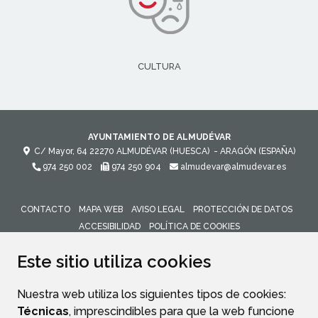
CULTURA
AYUNTAMIENTO DE ALMUDÉVAR
C/ Mayor, 64
22270
ALMUDÉVAR (HUESCA)
- ARAGÓN
(ESPAÑA)
974 250 002
974 250 904
almudevar@almudevar.es
CONTACTO
MAPA WEB
AVISO LEGAL
PROTECCIÓN DE DATOS
ACCESIBILIDAD
POLÍTICA DE COOKIES
ENLACE 
Este sitio utiliza cookies
Nuestra web utiliza los siguientes tipos de cookies:
Técnicas
, imprescindibles para que la web funcione