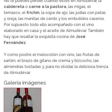
No te puedes perder, cuando estés en Almudévar, la
caldereta
o
carne a la pastora
, las migas, el
ternasco, el
frichín
, la sopa de ajo, las judías con patas
y oreja, las manitas de cerdo y los embutidos caseros.
Por supuesto todo ello acompañado con el vino
elaborado en casa y el aceite de Almudévar. También
hay que resaltar la exquisita cocina de
José
Fernández
.
Y como postre el melocotón con vino, las frutas de
sartén, el brazo de gitano de crema y bizcocho, las
almendras tostadas y, para no olvidar, la deliciosa trenza
de Almudévar.
Galería imágenes