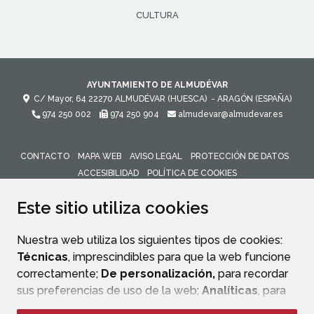
CULTURA
AYUNTAMIENTO DE ALMUDÉVAR
C/ Mayor, 64
22270
ALMUDÉVAR (HUESCA)
- ARAGÓN
(ESPAÑA)
974 250 002
974 250 904
almudevar@almudevar.es
CONTACTO
MAPA WEB
AVISO LEGAL
PROTECCIÓN DE DATOS
ACCESIBILIDAD
POLÍTICA DE COOKIES
ENLACE 
Este sitio utiliza cookies
Nuestra web utiliza los siguientes tipos de cookies:
Técnicas
, imprescindibles para que la web funcione
correctamente;
De personalización,
para recordar
sus preferencias de uso de la web;
Analíticas
, para
mejorar el funcionamiento de la web y sus servicios.