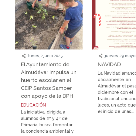
lunes, 2 junio 2025
jueves, 29 mayo
El Ayuntamiento de
NAVIDAD
Almudévar impulsa un
La Navidad arranc
huerto escolar en el
oficialmente en
Almudévar el pas
CEIP Santos Samper
diciembre con el
con apoyo de la DPH
tradicional encen
EDUCACIÓN
luces, un acto qu
el inicio de unas...
La iniciativa, dirigida a
alumnos de 2º y 4º de
Primaria, busca fomentar
la conciencia ambiental y