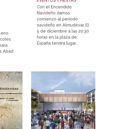
EVENTOS Y FIESTAS
Con el Encendido
Navideño damos
comienzo al período
navideño en Almudévar. El
5 de diciembre a las 20.30
leno
horas en la plaza de
rcoles
España tendrá lugar...
para
uis Abad