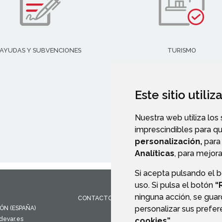
AYUDAS Y SUBVENCIONES
TURISMO
Este sitio utili
Nuestra web utiliza los
imprescindibles para q
personalización,
para 
Analíticas
, para mejora
Si acepta pulsando el 
uso. Si pulsa el botón
“
ninguna acción, se guar
CONTACTO
MAPA WEB
AVISO LEGAL
PROTEC
personalizar sus prefe
GÓN
(ESPAÑA)
evar.es
cookies”.