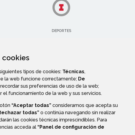
DEPORTES
za cookies
 siguientes tipos de cookies:
Técnicas
,
ue la web funcione correctamente;
De
recordar sus preferencias de uso de la web;
r el funcionamiento de la web y sus servicios.
botón
“Aceptar todas”
consideramos que acepta su
Rechazar todas”
o continúa navegando sin realizar
darán las cookies técnicas imprescindibles. Para
CIÓN DE DATOS
ACCESIBILIDAD
POLÍTICA DE COOKIES
rencias acceda al
“Panel de configuración de
ENLACE EXTERNO A