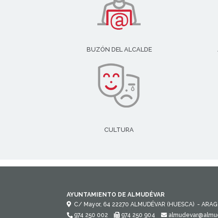
BUZÓN DEL ALCALDE
CULTURA
AYUNTAMIENTO DE ALMUDÉVAR
C/ Mayor, 64
22270
ALMUDÉVAR (HUESCA)
- ARA
974 250 002
974 250 904
almudevar@almud