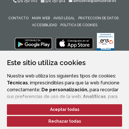
974 250 002
974 250 904
almudevar@almudevar.es
CONTACTO
MAPA WEB
AVISO LEGAL
PROTECCIÓN DE DATOS
ACCESIBILIDAD
POLÍTICA DE COOKIES
ENLACE 
Este sitio utiliza cookies
Nuestra web utiliza los siguientes tipos de cookies:
Técnicas
, imprescindibles para que la web funcione
correctamente;
De personalización,
para recordar
sus preferencias de uso de la web;
Analíticas
, para
mejorar el funcionamiento de la web y sus servicios.
Aceptar todas
Si acepta pulsando el botón
“Aceptar todas”
Rechazar todas
consideramos que acepta su uso. Si pulsa el botón
“Rechazar todas”
o continúa navegando sin realizar