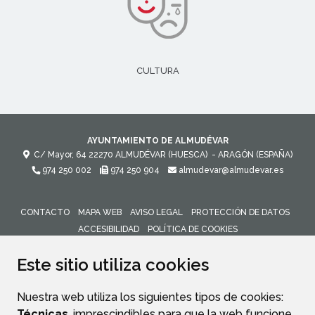
CULTURA
AYUNTAMIENTO DE ALMUDÉVAR
C/ Mayor, 64
22270
ALMUDÉVAR (HUESCA)
- ARAGÓN
(ESPAÑA)
974 250 002
974 250 904
almudevar@almudevar.es
CONTACTO
MAPA WEB
AVISO LEGAL
PROTECCIÓN DE DATOS
ACCESIBILIDAD
POLÍTICA DE COOKIES
ENLACE 
Este sitio utiliza cookies
Nuestra web utiliza los siguientes tipos de cookies:
Técnicas
, imprescindibles para que la web funcione