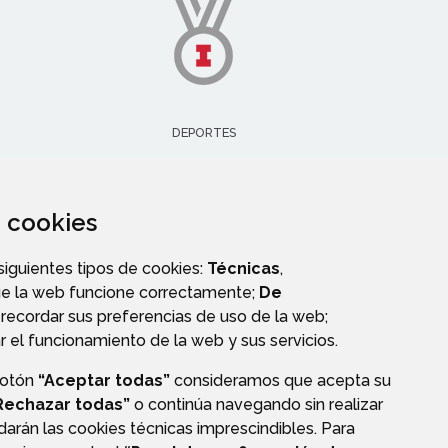
DEPORTES
za cookies
 siguientes tipos de cookies:
Técnicas
,
ue la web funcione correctamente;
De
recordar sus preferencias de uso de la web;
r el funcionamiento de la web y sus servicios.
botón
“Aceptar todas”
consideramos que acepta su
Rechazar todas”
o continúa navegando sin realizar
darán las cookies técnicas imprescindibles. Para
CIÓN DE DATOS
ACCESIBILIDAD
POLÍTICA DE COOKIES