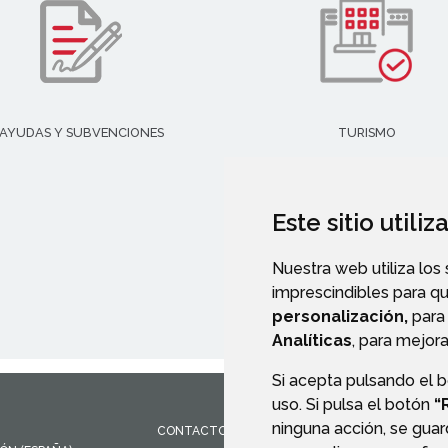
AYUDAS Y SUBVENCIONES
TURISMO
Este sitio utili
Nuestra web utiliza los
imprescindibles para q
personalización,
para 
Analíticas
, para mejora
Si acepta pulsando el 
uso. Si pulsa el botón
“
ninguna acción, se guar
CONTACTO
MAPA WEB
AVISO LEGAL
PROTEC