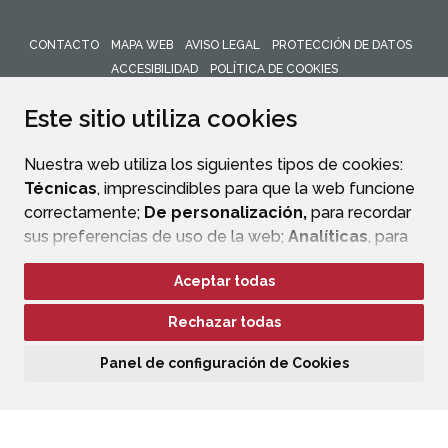
CONTACTO
MAPA WEB
AVISO LEGAL
PROTECCIÓN DE DATOS
ACCESIBILIDAD
POLÍTICA DE COOKIES
ENLACE 
Este sitio utiliza cookies
Nuestra web utiliza los siguientes tipos de cookies:
Técnicas
, imprescindibles para que la web funcione
correctamente;
De personalización,
para recordar
sus preferencias de uso de la web;
Analíticas
, para
mejorar el funcionamiento de la web y sus servicios.
Aceptar todas
Si acepta pulsando el botón
“Aceptar todas”
Rechazar todas
consideramos que acepta su uso. Si pulsa el botón
“Rechazar todas”
o continúa navegando sin realizar
Panel de configuración de Cookies
ninguna acción, se guardarán las cookies técnicas
imprescindibles. Para personalizar sus preferencias
acceda al
“Panel de configuración de cookies”.