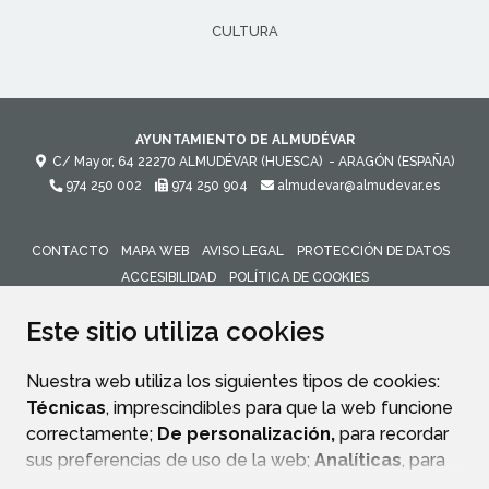
CULTURA
AYUNTAMIENTO DE ALMUDÉVAR
C/ Mayor, 64
22270
ALMUDÉVAR (HUESCA)
- ARAGÓN
(ESPAÑA)
974 250 002
974 250 904
almudevar@almudevar.es
CONTACTO
MAPA WEB
AVISO LEGAL
PROTECCIÓN DE DATOS
ACCESIBILIDAD
POLÍTICA DE COOKIES
ENLACE 
Este sitio utiliza cookies
Nuestra web utiliza los siguientes tipos de cookies:
Técnicas
, imprescindibles para que la web funcione
correctamente;
De personalización,
para recordar
sus preferencias de uso de la web;
Analíticas
, para
mejorar el funcionamiento de la web y sus servicios.