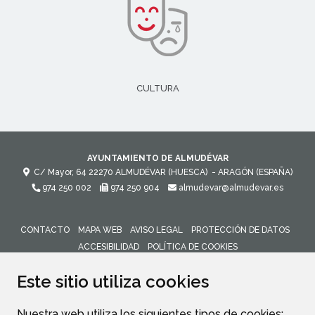
CULTURA
AYUNTAMIENTO DE ALMUDÉVAR
C/ Mayor, 64
22270
ALMUDÉVAR (HUESCA)
- ARAGÓN
(ESPAÑA)
974 250 002
974 250 904
almudevar@almudevar.es
CONTACTO
MAPA WEB
AVISO LEGAL
PROTECCIÓN DE DATOS
ACCESIBILIDAD
POLÍTICA DE COOKIES
ENLACE 
Este sitio utiliza cookies
Nuestra web utiliza los siguientes tipos de cookies: