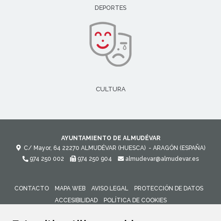
DEPORTES
CULTURA
AYUNTAMIENTO DE ALMUDÉVAR
C/ Mayor, 64
22270
ALMUDÉVAR (HUESCA)
- ARAGÓN
(ESPAÑA)
974 250 002
974 250 904
almudevar@almudevar.es
CONTACTO
MAPA WEB
AVISO LEGAL
PROTECCIÓN DE DATOS
ACCESIBILIDAD
POLÍTICA DE COOKIES
ENLACE 