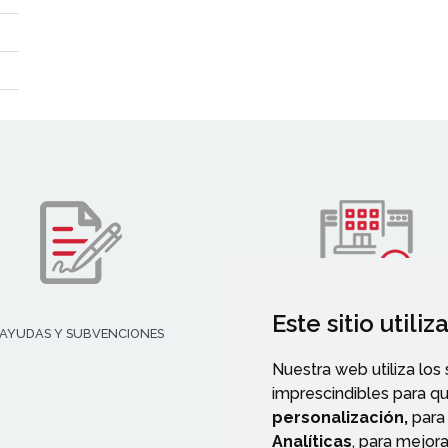
Este sitio utili
AYUDAS Y SUBVENCIONES
TURISMO
Nuestra web utiliza los
imprescindibles para q
personalización,
para 
Analíticas
, para mejora