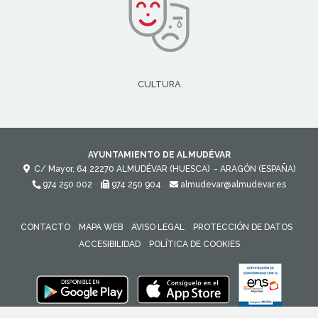
CULTURA
AYUNTAMIENTO DE ALMUDÉVAR
C/ Mayor, 64
22270
ALMUDÉVAR (HUESCA)
- ARAGÓN
(ESPAÑA)
974 250 002
974 250 904
almudevar@almudevar.es
CONTACTO
MAPA WEB
AVISO LEGAL
PROTECCIÓN DE DATOS
ACCESIBILIDAD
POLÍTICA DE COOKIES
ENLACE 