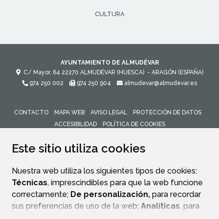
CULTURA
AYUNTAMIENTO DE ALMUDÉVAR
C/ Mayor, 64
22270
ALMUDÉVAR (HUESCA)
- ARAGÓN
(ESPAÑA)
974 250 002
974 250 904
almudevar@almudevar.es
CONTACTO
MAPA WEB
AVISO LEGAL
PROTECCIÓN DE DATOS
ACCESIBILIDAD
POLÍTICA DE COOKIES
ENLACE 
Este sitio utiliza cookies
Nuestra web utiliza los siguientes tipos de cookies:
Técnicas
, imprescindibles para que la web funcione
correctamente;
De personalización,
para recordar
sus preferencias de uso de la web;
Analíticas
, para
mejorar el funcionamiento de la web y sus servicios.