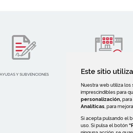
Este sitio utili
AYUDAS Y SUBVENCIONES
TURISMO
Nuestra web utiliza los
imprescindibles para q
personalización,
para 
Analíticas
, para mejora
Si acepta pulsando el 
uso. Si pulsa el botón
“
ninguna acción, se guar