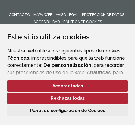
CONTACTO
MAPA WEB
AVISO LEGAL
PROTECCIÓN DE DATOS
ACCESIBILIDAD
POLÍTICA DE COOKIES
ENLACE 
Este sitio utiliza cookies
Nuestra web utiliza los siguientes tipos de cookies:
Técnicas
, imprescindibles para que la web funcione
correctamente;
De personalización,
para recordar
sus preferencias de uso de la web;
Analíticas
, para
mejorar el funcionamiento de la web y sus servicios.
Aceptar todas
Si acepta pulsando el botón
“Aceptar todas”
Rechazar todas
consideramos que acepta su uso. Si pulsa el botón
“Rechazar todas”
o continúa navegando sin realizar
Panel de configuración de Cookies
ninguna acción, se guardarán las cookies técnicas
imprescindibles. Para personalizar sus preferencias
acceda al
“Panel de configuración de cookies”.