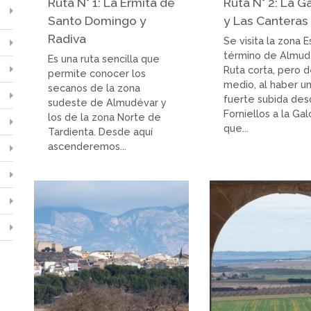
Ruta N° 1: La Ermita de
Ruta N° 2: La G
Santo Domingo y
y Las Canteras
Radiva
Se visita la zona 
término de Almud
Es una ruta sencilla que
Ruta corta, pero d
permite conocer los
medio, al haber u
secanos de la zona
fuerte subida de
sudeste de Almudévar y
Forniellos a la Gal
los de la zona Norte de
que...
Tardienta. Desde aquí
ascenderemos...