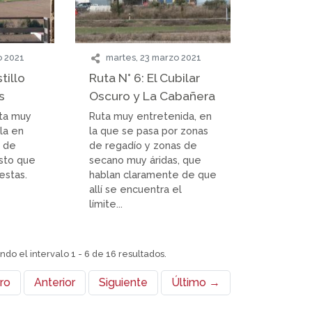
o 2021
martes, 23 marzo 2021
tillo
Ruta N° 6: El Cubilar
s
Oscuro y La Cabañera
uta muy
Ruta muy entretenida, en
la en
la que se pasa por zonas
e de
de regadío y zonas de
esto que
secano muy áridas, que
estas.
hablan claramente de que
allí se encuentra el
límite...
ndo el intervalo 1 - 6 de 16 resultados.
ro
Anterior
Siguiente
Último →