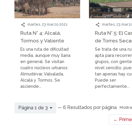
martes, 23 marzo 2021
martes, 23 marz
Ruta N° 4: Alcalá,
Ruta N° 5: El Cas
Tormos y Valiente
de Torres Seca
Es una ruta de dificultad
Se trata de una r
media, aunque muy llana
apta para recorrer
en general. Se visitan
grupos, con gent
cuatro núcleos urbanos:
nivel sencillo, pu
Almudévar, Valsalada,
tan apenas hay cu
Alcalá y Tormos. Se
Puede ser
asciende...
perfectamente...
— 6 Resultados por página
Página 1 de 3
Mostra
← Prime