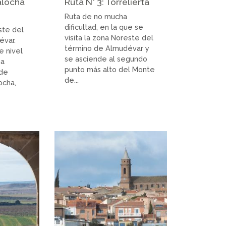
alocha
Ruta N° 3: Torrelierta
Ruta de no mucha
dificultad, en la que se
Este del
visita la zona Noreste del
évar.
término de Almudévar y
e nivel
se asciende al segundo
na
punto más alto del Monte
sde
de...
ocha,