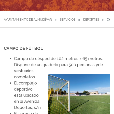
AYUNTAMIENTO DE ALMUDÉVAR
SERVICIOS
DEPORTES
CAM
CAMPO DE FÚTBOL
Campo de césped de 102 metros x 65 metros.
Dispone de un graderío para 500 personas y
de
vestuarios
completos
El complejo
deportivo
esta ubicado
en la Avenida
Deportes, s/n
El campo de