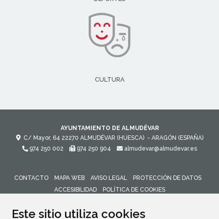
CULTURA
AYUNTAMIENTO DE ALMUDÉVAR
C/ Mayor, 64
22270
ALMUDÉVAR (HUESCA)
- ARAGÓN
(ESPAÑA)
974 250 002
974 250 904
almudevar@almudevar.es
CONTACTO
MAPA WEB
AVISO LEGAL
PROTECCIÓN DE DATOS
ACCESIBILIDAD
POLÍTICA DE COOKIES
ENLACE 
Este sitio utiliza cookies