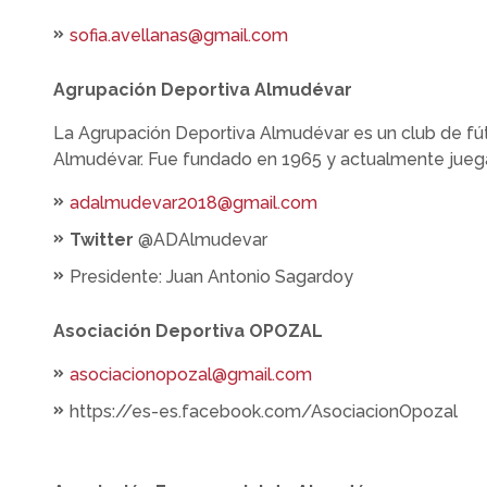
sofia.avellanas@gmail.com
Agrupación Deportiva Almudévar
La Agrupación Deportiva Almudévar es un club de fút
Almudévar. Fue fundado en 1965 y actualmente juega 
adalmudevar2018@gmail.com
Twitter
@ADAlmudevar
Presidente: Juan Antonio Sagardoy
Asociación Deportiva OPOZAL
asociacionopozal@gmail.com
https://es-es.facebook.com/AsociacionOpozal