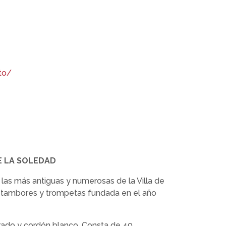
to/
E LA SOLEDAD
as más antiguas y numerosas de la Villa de
, tambores y trompetas fundada en el año
rado y cordón blanco. Consta de 40