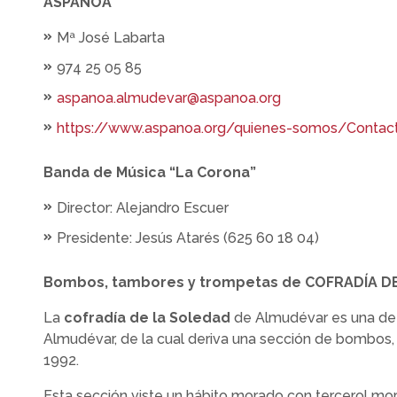
ASPANOA
Mª José Labarta
974 25 05 85
aspanoa.almudevar@aspanoa.org
https://www.aspanoa.org/quienes-somos/Contac
Banda de Música “La Corona”
Director: Alejandro Escuer
Presidente: Jesús Atarés (625 60 18 04)
Bombos, tambores y trompetas de COFRADÍA D
La
cofradía de la Soledad
de Almudévar es una de l
Almudévar, de la cual deriva una sección de bombos
1992.
Esta sección viste un hábito morado con tercerol mo