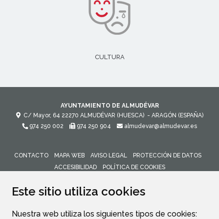
CULTURA
AYUNTAMIENTO DE ALMUDÉVAR
C/ Mayor, 64
22270
ALMUDÉVAR (HUESCA)
- ARAGÓN
(ESPAÑA)
974 250 002
974 250 904
almudevar@almudevar.es
CONTACTO
MAPA WEB
AVISO LEGAL
PROTECCIÓN DE DATOS
ACCESIBILIDAD
POLÍTICA DE COOKIES
ENLACE 
Este sitio utiliza cookies
Nuestra web utiliza los siguientes tipos de cookies: