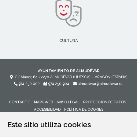
CULTURA
AYUNTAMIENTO DE ALMUDÉVAR
C/ Mayor, 64
22270
ALMUDÉVAR (HUESCA)
- ARAGÓN
(ESPAÑA)
974 250 002
974 250 904
almudevar@almudevar.es
CONTACTO
MAPA WEB
AVISO LEGAL
PROTECCIÓN DE DATOS
ACCESIBILIDAD
POLÍTICA DE COOKIES
ENLACE 
Este sitio utiliza cookies