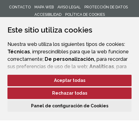
CONTACTO
MAPA WEB
AVISO LEGAL
PROTECCIÓN DE DATOS
ACCESIBILIDAD
POLÍTICA DE COOKIES
ENLACE 
Este sitio utiliza cookies
Nuestra web utiliza los siguientes tipos de cookies:
Técnicas
, imprescindibles para que la web funcione
correctamente;
De personalización,
para recordar
sus preferencias de uso de la web;
Analíticas
, para
mejorar el funcionamiento de la web y sus servicios.
Aceptar todas
Si acepta pulsando el botón
“Aceptar todas”
Rechazar todas
consideramos que acepta su uso. Si pulsa el botón
“Rechazar todas”
o continúa navegando sin realizar
Panel de configuración de Cookies
ninguna acción, se guardarán las cookies técnicas
imprescindibles. Para personalizar sus preferencias
acceda al
“Panel de configuración de cookies”.
Puede consultar más información, cómo